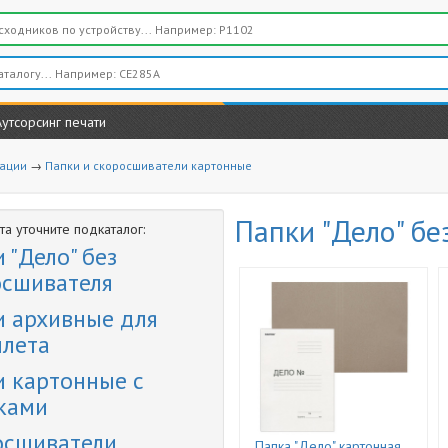
Аутсорсинг печати
вации
→
Папки и скоросшиватели картонные
Папки "Дело" бе
а уточните подкаталог:
 "Дело" без
осшивателя
и архивные для
плета
 картонные с
ками
осшиватели
Папка "Дело" картонная