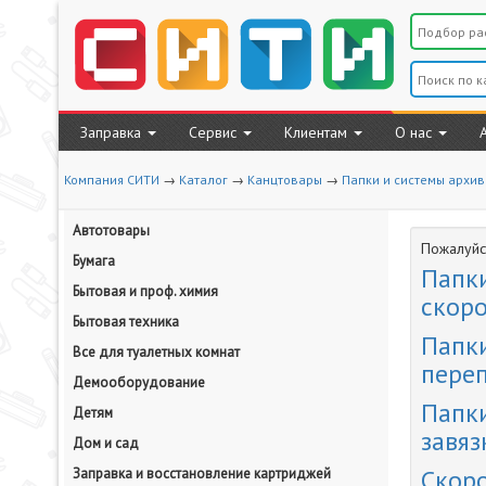
Заправка
Сервис
Клиентам
О нас
Компания СИТИ
→
Каталог
→
Канцтовары
→
Папки и системы архи
Автотовары
Пожалуйст
Бумага
Папки
Бытовая и проф. химия
скор
Бытовая техника
Папк
Все для туалетных комнат
пере
Демооборудование
Папки
Детям
завяз
Дом и сад
Скор
Заправка и восстановление картриджей