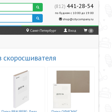
441-28-54
(812)
по будням с 10:00 до 19:00
shop@citycompany.ru
Санкт-Петербург
Вход
0
з скоросшивателя
Папка BRAUBERG Дело
Папка ОФИСМАГ