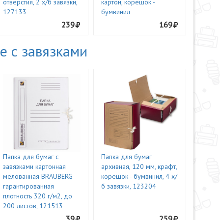
отверстия, 2 х/б завязки,
картон, корешок -
127133
бумвинил
239
169
е с завязками
Папка для бумаг с
Папка для бумаг
завязками картонная
архивная, 120 мм, крафт,
мелованная BRAUBERG
корешок - бумвинил, 4 х/
гарантированная
б завязки, 123204
плотность 320 г/м2, до
200 листов, 121513
39
259